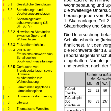
aber auch einen Hinwei
5.1
Gesetzliche Grundlagen
Wohnbebauung und Sport
5.2
Berechnungs- und
die zweiteilige Unters
Beurteilungsgrundlagen
herausgegeben vom Baye
5.2.1
Sportanlagenlärm­
1: Skateanlagen; Teil 2:
schutzverordnung (18.
Skaterhockey und Street
BImSchV)
5.2.2
Hinweise zu Abständen
Die Untersuchung befass
zwischen Sport- und
Schallausbreitung (kei
Wohnanlagen
ähnliches). Mit den v
5.2.3
Freizeitlärmrichtlinie
die Richtwerte der 18.
5.2.4
VDI 3770:
Emissionskennwerte von
(Sportanlagenlärmschut
Schallquellen –
eingehalten. Nachfolge
Sport- und Freizeitanlagen
und erweitert nach der 
5.2.5
Geräusche von
Trendsportanlagen sowie
Hinweise
Betrieb nur auße
zu Abständen zur
der Ruhezeit
Wohnbebauung
MU
MI
WA
6.
Lärmminderungspläne /
Fußball
23
32
56
Lärmaktionspläne
Training
7.
Hinweise für die Planung
Fußballspiel
300
66
93
137
8.
Literatur
Zuschauer
9.
Thematische Websites
Tennisplatz 1