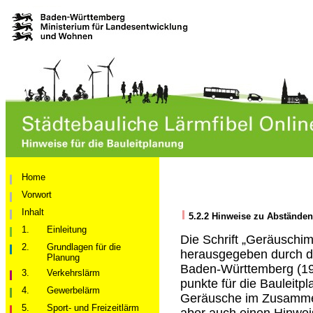
Home
Vorwort
Inhalt
5.2.2
Hinweise zu Abstände
1.
Einleitung
Die Schrift „Geräuschim
2.
Grundlagen für die
herausgegeben durch da
Planung
Baden-Württemberg (1999
3.
Verkehrslärm
punkte für die Bauleit
4.
Gewerbelärm
Geräusche im Zusammen
5.
Sport- und Freizeitlärm