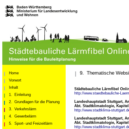
9.
Thematische Websi
Home
Vorwort
Inhalt
Städtebauliche Lärmfibel Onli
http://www.staedtebauliche-Laerm
1.
Einleitung
Landeshauptstadt Stuttgart, A
2.
Grundlagen für die Planung
Abt. Stadtklimatologie, Kapite
3.
Verkehrslärm
http://www.stadtklima-stuttgart.
4.
Gewerbelärm
Landeshauptstadt Stuttgart, A
Abt. Stadtklimatologie, Kapit
5.
Sport- und Freizeitlärm
http://www.stadtklima-stuttgart