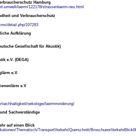
Verbraucherschutz Hamburg
it-umwelt/laerm/122178/strassenlaerm-neu.html
ndheit und Verbraucherschutz
cms/detail.php/107283
liche Aufklärung
utsche Gesellschaft für Akustik)
tik e.V. (DEGA)
lärm e.V.
ienenlärm e.V
nachhaltigkeit/oekologie/laermminderung/
 und Sachverständige
hr auf einen Blick
likationen/Thematisch/TransportVerkehr/Querschnitt/BroschuereVerkehrBlick