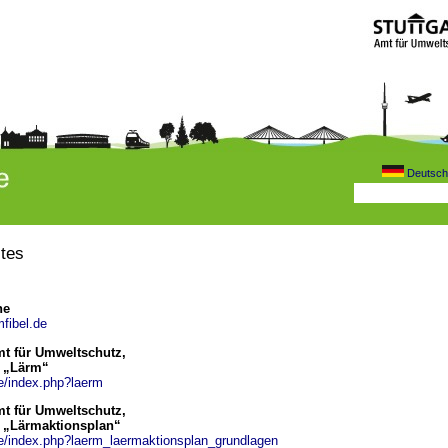
Deutsch
tes
ne
fibel.de
mt für Umweltschutz,
l „Lärm“
de/index.php?laerm
mt für Umweltschutz,
el „Lärmaktionsplan“
.de/index.php?laerm_laermaktionsplan_grundlagen