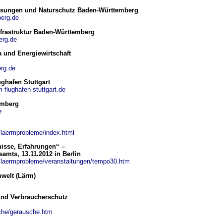
ssungen und Naturschutz
Baden-Württemberg
berg.de
nfrastruktur Baden-Württemberg
erg.de
 und Energiewirtschaft
rg.de
hafen Stuttgart
-flughafen-stuttgart.de
emberg
e
laermprobleme/index.html
isse, Erfahrungen“ –
mts, 13.11.2012 in Berlin
/laermprobleme/veranstaltungen/tempo30.htm
welt (Lärm)
und Verbraucherschutz
sche/gerausche.htm