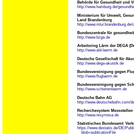
Behörde für Gesundheit und 
http://www.hamburg.de/gesundhe
Ministerium für Umwelt, Gesu
Land Brandenburg
http://www.mlur.brandenburg.de/
Bundeszentrale für gesundheit
http://www.bzga.de
Arbeitsring Lärm der DEGA (De
http://www.ald-laerm.de
Deutsche Gesellschaft für Akus
http://www.dega-akustik.de
Bundesvereinigung gegen Flug
http://www.fluglaerm.de
Bundesvereinigung gegen Sch
http://www.schienenlaerm.de
Deutsche Bahn AG
http://www.deutschebahn.com/de/
Recherchesystem Messstellen
http://www.resymesa.de
Statistisches Bundesamt: Verke
https://www.destatis.de/DE/Pub
__blob=publicationFile