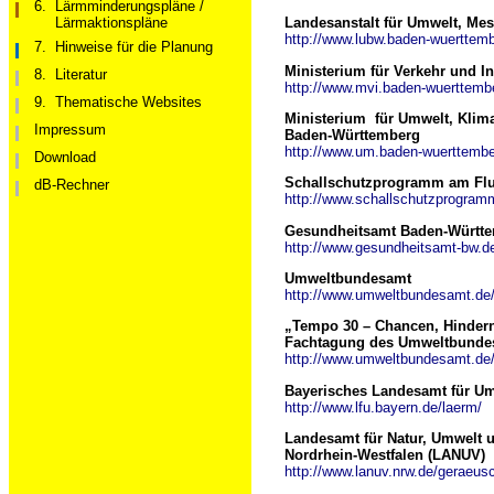
6.
Lärmminderungspläne /
Lärmaktionspläne
Landesanstalt für Umwelt, Me
http://www.lubw.baden-wuerttem
7.
Hinweise für die Planung
Ministerium für Verkehr und I
8.
Literatur
http://www.mvi.baden-wuerttemb
9.
Thematische Websites
Ministerium für Umwelt, Klima
Impressum
Baden-Württemberg
http://www.um.baden-wuerttembe
Download
Schallschutzprogramm am Flug
dB-Rechner
http://www.schallschutzprogramm
Gesundheitsamt Baden-Württ
http://www.gesundheitsamt-bw.d
Umweltbundesamt
http://www.umweltbundesamt.de/
„Tempo 30 – Chancen, Hindern
Fachtagung des Umweltbundesa
http://www.umweltbundesamt.de
Bayerisches Landesamt für Um
http://www.lfu.bayern.de/laerm/
Landesamt für Natur, Umwelt 
Nordrhein-Westfalen (LANUV)
http://www.lanuv.nrw.de/geraeu